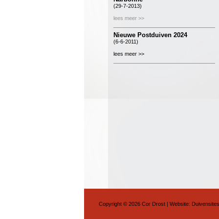
(29-7-2013)
lees meer >>
Nieuwe Postduiven 2024
(6-6-2011)
lees meer >>
Copyright © 2026 Cor Drost | Website:
Duivensites