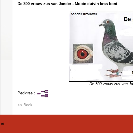
De 300 vrouw zus van Jander - Mooie duivin kras bont
De 300 vrouw zus van Ja
Pedigree :
<< Back
.nl