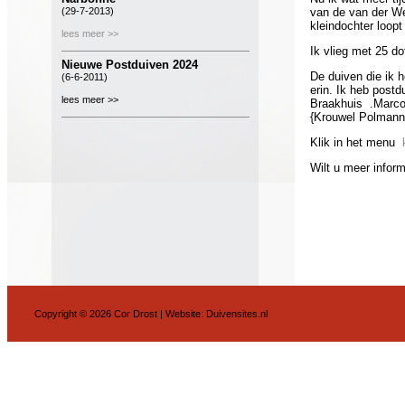
(29-7-2013)
van de van der We
kleindochter loop
lees meer >>
Ik vlieg met 25 do
Nieuwe Postduiven 2024
De duiven die ik 
(6-6-2011)
erin. Ik heb postd
lees meer >>
Braakhuis .Marco 
{Krouwel Polmann
Klik in het menu
Wilt u meer info
Copyright © 2026 Cor Drost | Website:
Duivensites.nl